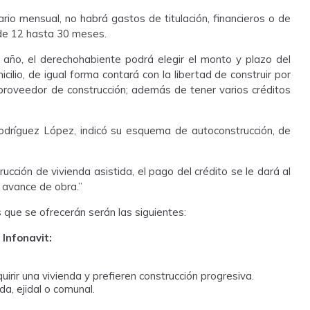
rio mensual, no habrá gastos de titulación, financieros o de
 de 12 hasta 30 meses.
año, el derechohabiente podrá elegir el monto y plazo del
icilio, de igual forma contará con la libertad de construir por
 proveedor de construcción; además de tener varios créditos
 Rodríguez López, indicó su esquema de autoconstrucción, de
ión de vivienda asistida, el pago del crédito se le dará al
l avance de obra.”
 que se ofrecerán serán las siguientes:
 Infonavit:
irir una vivienda y prefieren construcción progresiva.
da, ejidal o comunal.